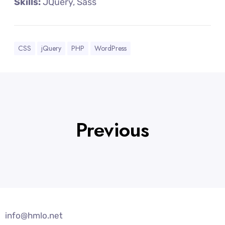
Skills:
JQuery, Sass
CSS
jQuery
PHP
WordPress
Previous
info@hmlo.net